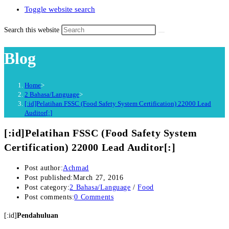
Toggle website search
Search this website
Blog
Home
>
2 Bahasa/Language
>
[:id]Pelatihan FSSC (Food Safety System Certification) 22000 Lead
Auditor[:]
[:id]Pelatihan FSSC (Food Safety System
Certification) 22000 Lead Auditor[:]
Post author:
Achmad
Post published:
March 27, 2016
Post category:
2 Bahasa/Language
/
Food
Post comments:
0 Comments
[:id]
Pendahuluan