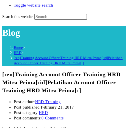
Toggle website search
Search this website
Blog
Home
>
HRD
>
[:en]Training Account Officer Training HRD Mitra Prima[:id]Pelatihan
Account Officer Training HRD Mitra Prima[:]
[:en]Training Account Officer Training HRD
Mitra Prima[:id]Pelatihan Account Officer
Training HRD Mitra Prima[:]
Post author:
HRD Training
Post published:
February 21, 2017
Post category:
HRD
Post comments:
0 Comments