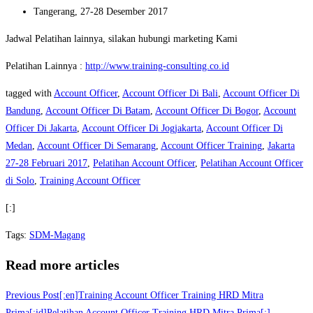
Tangerang, 27-28 Desember 2017
Jadwal Pelatihan lainnya, silakan hubungi marketing Kami
Pelatihan Lainnya :
http://www.training-consulting.co.id
tagged with
Account Officer
,
Account Officer Di Bali
,
Account Officer Di
Bandung
,
Account Officer Di Batam
,
Account Officer Di Bogor
,
Account
Officer Di Jakarta
,
Account Officer Di Jogjakarta
,
Account Officer Di
Medan
,
Account Officer Di Semarang
,
Account Officer Training
,
Jakarta
27-28 Februari 2017
,
Pelatihan Account Officer
,
Pelatihan Account Officer
di Solo
,
Training Account Officer
[:]
Tags
:
SDM-Magang
Read more articles
Previous Post
[:en]Training Account Officer Training HRD Mitra
Prima[:id]Pelatihan Account Officer Training HRD Mitra Prima[:]