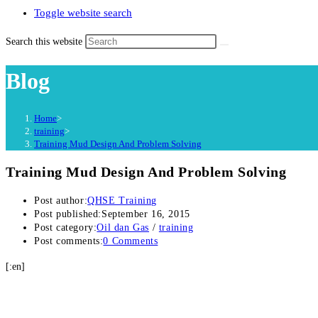
Toggle website search
Search this website
Blog
Home
>
training
>
Training Mud Design And Problem Solving
Training Mud Design And Problem Solving
Post author:
QHSE Training
Post published:
September 16, 2015
Post category:
Oil dan Gas
/
training
Post comments:
0 Comments
[:en]