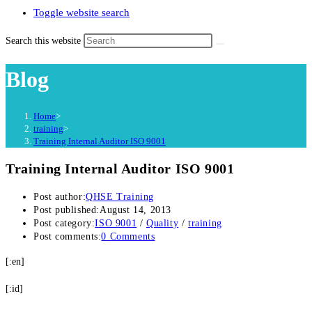
Toggle website search
Search this website
Blog
Home
>
training
>
Training Internal Auditor ISO 9001
Training Internal Auditor ISO 9001
Post author:
QHSE Training
Post published:
August 14, 2013
Post category:
ISO 9001
/
Quality
/
training
Post comments:
0 Comments
[:en]
[:id]