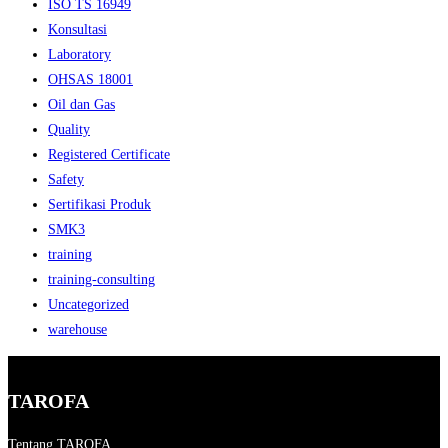
ISO TS 16949
Konsultasi
Laboratory
OHSAS 18001
Oil dan Gas
Quality
Registered Certificate
Safety
Sertifikasi Produk
SMK3
training
training-consulting
Uncategorized
warehouse
TAROFA
Tentang TAROFA