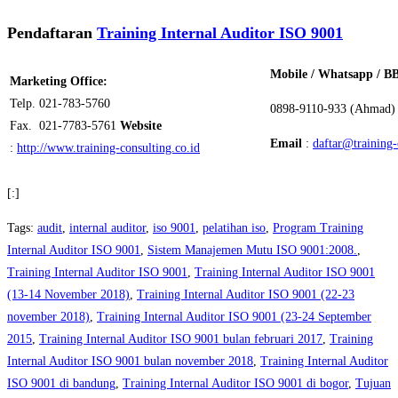
Pendaftaran
Training Internal Auditor ISO 9001
Mobile / Whatsapp / B
Marketing Office:
Telp. 021-783-5760
0898-9110-933 (Ahmad)
Fax. 021-7783-5761
Website
Email
:
daftar@training-
:
http://www.training-consulting.co.id
[:]
Tags
:
audit
,
internal auditor
,
iso 9001
,
pelatihan iso
,
Program Training
Internal Auditor ISO 9001
,
Sistem Manajemen Mutu ISO 9001:2008.
,
Training Internal Auditor ISO 9001
,
Training Internal Auditor ISO 9001
(13-14 November 2018)
,
Training Internal Auditor ISO 9001 (22-23
november 2018)
,
Training Internal Auditor ISO 9001 (23-24 September
2015
,
Training Internal Auditor ISO 9001 bulan februari 2017
,
Training
Internal Auditor ISO 9001 bulan november 2018
,
Training Internal Auditor
ISO 9001 di bandung
,
Training Internal Auditor ISO 9001 di bogor
,
Tujuan