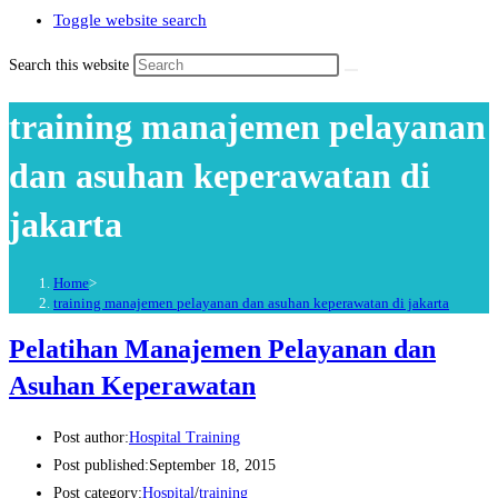
Toggle website search
Search this website
training manajemen pelayanan
dan asuhan keperawatan di
jakarta
Home
>
training manajemen pelayanan dan asuhan keperawatan di jakarta
Pelatihan Manajemen Pelayanan dan
Asuhan Keperawatan
Post author:
Hospital Training
Post published:
September 18, 2015
Post category:
Hospital
/
training